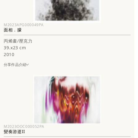
M2023APG000049PA
面相．朦
丙烯畫/壓克力
39.x23 cm
2010
分享作品介紹
M2023OOC000052PA
變奏游逝II