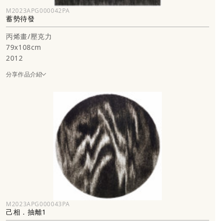
M2023APG000042PA
蓄勢待發
丙烯畫/壓克力
79x108cm
2012
分享作品介紹
M2023APG000043PA
己相．抽離1