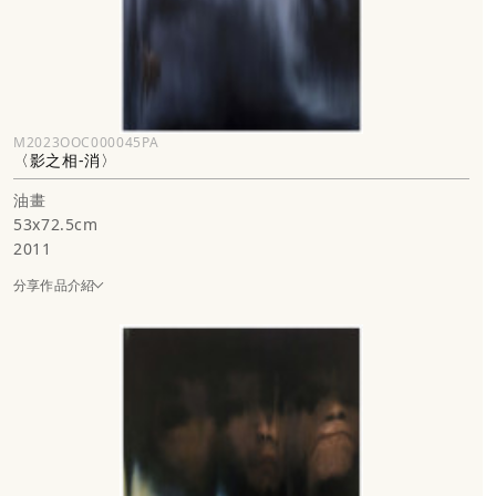
M2023OOC000045PA
〈影之相-消〉
油畫
53x72.5cm
2011
分享作品介紹