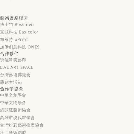
藝術資產聯盟
博士門 Bossmen
宣城科技 Easicolor
布萊特 uPrint
加伊創意科技 ONES
合作夥伴
寶佳潭美藝廊
LIVE ART SPACE
台灣藝術博覽會
藝創生活節
合作學協會
中華文創學會
中華文物學會
貓頭鷹藝術協會
高雄市現代畫學會
台灣粉彩藝術推廣協會
泛亞藝術聯盟