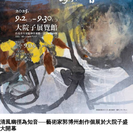
清風幽徑為知音──藝術家郭博州創作個展於大院子盛
大開幕