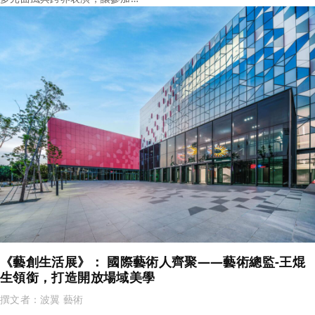
《藝創生活展》： 國際藝術人齊聚——藝術總監-王焜
生領銜，打造開放場域美學
撰文者：
波翼 藝術