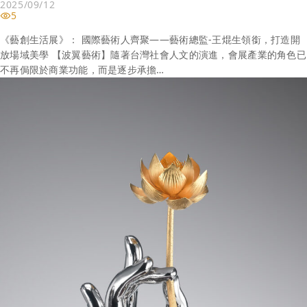
2025/09/12
5
《藝創生活展》： 國際藝術人齊聚——藝術總監-王焜生領銜，打造開
放場域美學 【波翼藝術】隨著台灣社會人文的演進，會展產業的角色已
不再侷限於商業功能，而是逐步承擔…