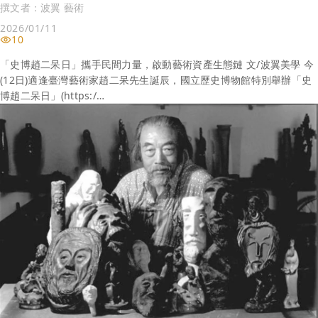
撰文者：
波翼 藝術
2026/01/11
10
「史博趙二呆日」攜手民間力量，啟動藝術資產生態鏈 文/波翼美學 今
(12日)適逢臺灣藝術家趙二呆先生誕辰，國立歷史博物館特別舉辦「史
博趙二呆日」(https:/…