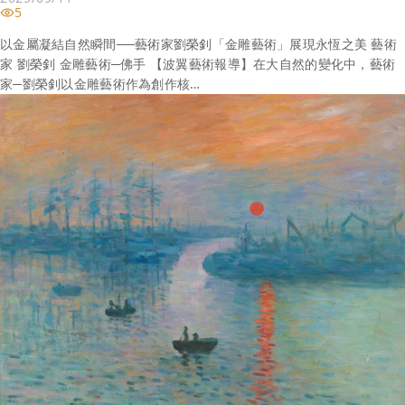
5
以金屬凝結自然瞬間──藝術家劉榮釗「金雕藝術」展現永恆之美 藝術
家 劉榮釗 金雕藝術─佛手 【波翼藝術報導】在大自然的變化中，藝術
家─劉榮釗以金雕藝術作為創作核…