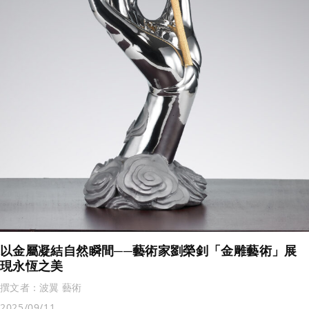
以金屬凝結自然瞬間──藝術家劉榮釗「金雕藝術」展
現永恆之美
撰文者：
波翼 藝術
2025/09/11