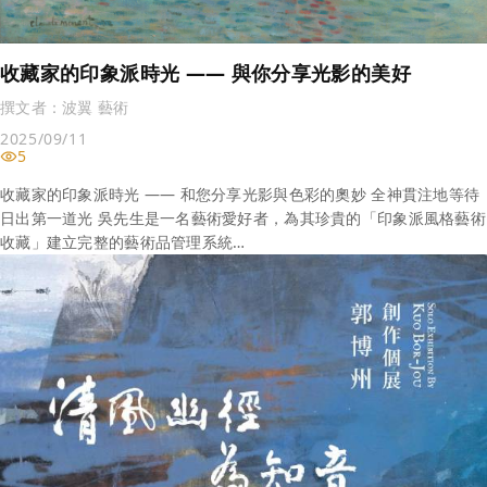
收藏家的印象派時光 —— 與你分享光影的美好
撰文者：
波翼 藝術
2025/09/11
5
收藏家的印象派時光 —— 和您分享光影與色彩的奧妙 全神貫注地等待
日出第一道光 吳先生是一名藝術愛好者，為其珍貴的「印象派風格藝術
收藏」建立完整的藝術品管理系統…