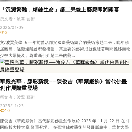
「沉澱繁雜，精鍊生命」趙二呆線上藝廊即將開幕
撰文者：
波翼 藝術
2026/01/09
6
文/波翼美學 五十年前曾活躍於國際藝術舞台的藝術家趙二呆，晚年移
居離島，逐漸遠離首都藝術圈，其重要的藝術成就也隨著時間推移而較
少被大眾提及。為重新引介趙二呆的藝…
華嚴光華．膠彩新境──陳俊吉《華藏嚴飾》當代佛畫
創作展隆重登場
撰文者：
波翼 藝術
2025/11/23
10
陳俊吉《華藏嚴飾》當代膠彩佛畫創作展於 2025 年 11 月 22 日 在 中
國時報大樓大廳 隆重登場。 在臺灣佛教藝術的發展脈絡中，華梵大學