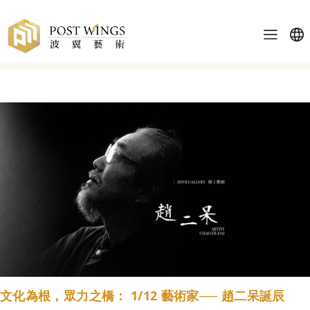
波翼快訊
文化為根，眾力之橋： 1/12 藝術家── 趙二呆誕辰