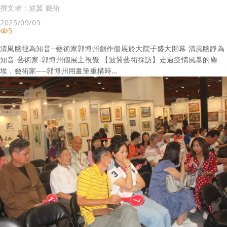
撰文者：
波翼 藝術
2025/09/09
5
清風幽徑為知音─藝術家郭博州創作個展於大院子盛大開幕 清風幽靜為
知音-藝術家-郭博州個展主視覺 【波翼藝術採訪】走過疫情風暴的塵
埃，藝術家──郭博州用畫筆重構時…