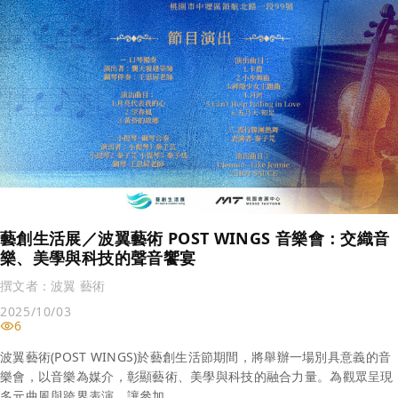
藝創生活展／波翼藝術 POST WINGS 音樂會：交織音
樂、美學與科技的聲音饗宴
撰文者：
波翼 藝術
2025/10/03
6
波翼藝術(POST WINGS)於藝創生活節期間，將舉辦一場別具意義的音
樂會，以音樂為媒介，彰顯藝術、美學與科技的融合力量。為觀眾呈現
多元曲風與跨界表演，讓參加…