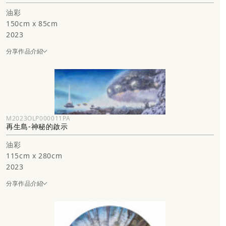
白雪靄靄的蒼茫，萬物的生靈仍然在呼吸著、吐納著。
油彩
生命是一種探險，當你踏上這場旅程時，就是開始
150cm x 85cm
近年創作主軸《再生島》系列，擔綱著我大尺幅油畫的表現，將「人
2023
類／非自然／科技」與「宇宙／生態／生靈」兩種不同的世界，併合
分享作品介紹
在一起產生作用的空間與世界觀演示，我運用大景觀、大場面的繪畫
格局，來試圖勾劃一種歷史意識流推想的文明思索，自然生態與工業
科技之間的緊張關係、未竟的探索，毀滅與重生的辯證。
作品〈再生島-存在〉在兩叢通往凌空之界的樹身與枝幹的通道上，
視點經由渺小的動物身體，隨著往上的路，逐漸變大，日與月在這裡
M2023OLP000011PA
合鳴，冷、熱、光、暗也交錯互映著。在凌空之界，看到了眾多的生
再生島-神秘的啟示
靈，由各種有生力量轉化為具體的存在物，牠們變成身體，並再度消
油彩
散成為「氣息」，不只是共生，而是所有的一切，就在共同的身體
115cm x 280cm
裡。
2023
另一方面，原本畫面中紅色與藍色的「日」、「月」，也可以想像
分享作品介紹
成，科技巨獸發出強烈的光。
反思著，是否有那麼一天，當人類的科技植入、侵入自然太多，我們
究竟還能否辨認，那個我們原本熟悉的世界？
「雪」在我近年的創作中，首先是以氛圍的情境語言展開，但它的帶