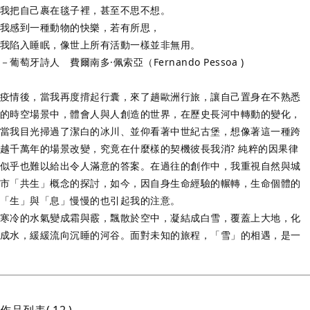
我把自己裹在毯子裡，甚至不思不想。
我感到一種動物的快樂，若有所思，
我陷入睡眠，像世上所有活動一樣並非無用。
－葡萄牙詩人 費爾南多·佩索亞（Fernando Pessoa )
疫情後，當我再度揹起行囊，來了趟歐洲行旅，讓自己置身在不熟悉
的時空場景中，體會人與人創造的世界，在歷史長河中轉動的變化，
當我目光掃過了潔白的冰川、並仰看著中世紀古堡，想像著這一種跨
越千萬年的場景改變，究竟在什麼樣的契機彼長我消? 純粹的因果律
似乎也難以給出令人滿意的答案。在過往的創作中，我重視自然與城
市「共生」概念的探討，如今，因自身生命經驗的輾轉，生命個體的
「生」與「息」慢慢的也引起我的注意。
寒冷的水氣變成霜與霰，飄散於空中，凝結成白雪，覆蓋上大地，化
成水，緩緩流向沉睡的河谷。面對未知的旅程，「雪」的相遇，是一
種感到疏離卻可能在內心深處已熟悉的一種景象。它的凝結、詩意與
溶解，或許可讓我們體會到一種走慢的時間智慧。而什麼事物在路上
等著呢? 腦海中打轉的回憶與浮現在記憶中的風景，在現實與非現實
的視象中，一場大雪，讓許多東西得以沉澱。景觀中的「雪」，以及