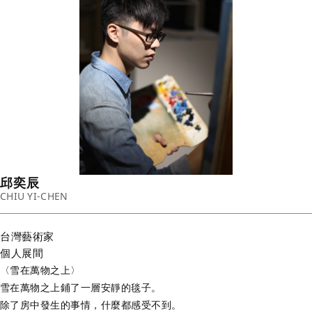
邱奕辰
CHIU YI-CHEN
台灣
藝術家
個人展間
〈雪在萬物之上〉
雪在萬物之上鋪了一層安靜的毯子。
除了房中發生的事情，什麼都感受不到。