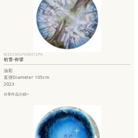
入，具有關鍵的一點，是雪對應著空間與對象，表達了一種「間接
性」的感知因素，具有遮蔽與若隱若現的暗示，它可以表達為，人在
面對環境與事物諸多的＂看不到＂的因素，也是當我的創作，創造了
一種奇幻景觀之後，表達了一種對於未知的想像與神往，繪畫是一種
預兆，在看不到與模糊的文明想像中，引領觀看視點看向那霧氣與光
線交織的神祕啟示。身處在亞熱帶氣候的台灣，對「雪」的印象，往
往總帶有一絲遙想與詩意憧憬，對比於這塊島嶼，生命記憶裡常有的
M2023OLP000012PA
初雪-仰望
春夏暖色。
油彩
「雪」的神秘與想像，總牽引著我連接創作思索中，那夢繫的遙遠國
直徑Diameter 105cm
度與異域世界，繪畫補捉內心的風景，也從意識的伏流中展開了故
2023
事。
分享作品介紹