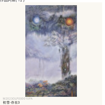
作品列表
12
「雪」的意象，是我去年底逐步醞釀帶入創作思考的元素。「雪」的
創作元素，除延續了前兩次個展《超時空行旅Hyper-spacetime
Travel》、《島外．外島—Off the Island》，動植物劇場、人類中
心主義反思、及科技文明與生態景觀的辯證。在繪畫視野上，也從
「宇宙遙想」、「現世寓言」的「想像」與「現實」的探索階段，再
次轉進到下一個「想像」創造的新繪畫里程。
生命是一種探險，當你踏上這場旅程時，就是開始。
《初雪》系列，在我的創作構思上，帶來的新突破，是我首次採
用直立細長形的”山形坡勢”構圖，進行的繪畫觀看視角，宛如登山古
道，順著既像石階又譬如瀑布的路徑，看到沿途浮現的森林面孔，動
物們觀望，伺機而動，旅人看不見，恰似牠們透明般的存在。挾帶著
紫色、藍色與黃棕色的波光，宛如是海面下看見的波光粼粼。海面上
與海面下；大雪來臨前與大雪降臨後，原本焦慮的人們，在聽到遠方
海螺的吹奏聲後，慢慢地安歇了下來，雲霧與白雪靄靄的蒼茫，萬物
的生靈仍然在呼吸著、吐納著。
M2023OLP000010PA
初雪-存在3