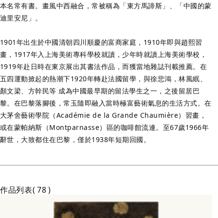
本名常有書。畫風中西融合，常被稱為「東方馬諦斯」、「中國的蒙
迪里安尼」。
1901年出生於中國清朝四川順慶的富商家庭，1910年即與趙熙習
畫，1917年入上海美術專科學校就讀，少年時就讀上海美術學校，
1919年赴日時在東京展出其書法作品，而獲當地雜誌刊載推薦。在
五四運動掀起的熱潮下1920年轉赴法國留學，與徐悲鴻，林風眠、
顏文梁、方幹民等 成為中國最早期的留法學生之一，之後留居巴
黎。在巴黎落腳後，常玉隨即融入當時極富藝術氣息的生活方式。在
大茅舍藝術學院（Académie de la Grande Chaumière）習畫，
或在蒙帕納斯（Montparnasse）區的咖啡館流連。至67歲1966年
辭世，大致都住在巴黎，僅於1938年短期回國。
作品列表
78