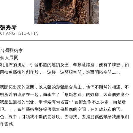
張秀琴
CHANG HSIU-CHIN
台灣
藝術家
個人展間
利用布的拼貼，引發形體的連鎖反應，牽動意識層，便有了聯想，如
同抽象藝術的創作般，一波接一波發現空間，進而開拓空間……。
我開拓出來的空間，以人體的形體組合為主，他們不期然的相遇、不
明所以的連結在一起，而產生了「形斷意連」的效應，因這個效應令
我產生無盡的想像。畢卡索有句名言:「藝術創作不是探索，而是發
現。」，布的藝術剛好提供我無盡想像的空間，在無數花布的形、
色、線中，引領我不斷的去發現、去尋找、去捕捉偶然帶給我無限創
作靈感。