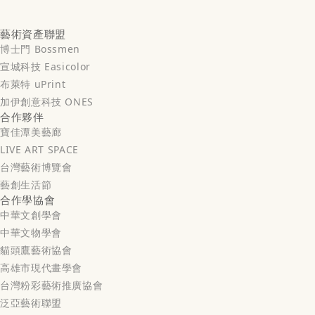
藝術資產聯盟
博士門 Bossmen
宣城科技 Easicolor
布萊特 uPrint
加伊創意科技 ONES
合作夥伴
寶佳潭美藝廊
LIVE ART SPACE
台灣藝術博覽會
藝創生活節
合作學協會
中華文創學會
中華文物學會
貓頭鷹藝術協會
高雄市現代畫學會
台灣粉彩藝術推廣協會
泛亞藝術聯盟