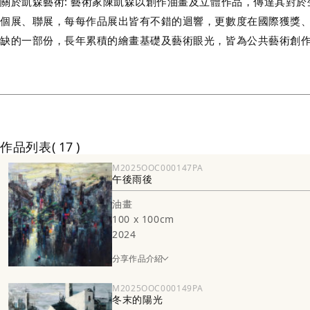
關於凱森藝術: 藝術家陳凱森以創作油畫及立體作品，傳達其對
個展、聯展，每每作品展出皆有不錯的迴響，更數度在國際獲獎、
缺的一部份，長年累積的繪畫基礎及藝術眼光，皆為公共藝術創
作品列表
17
M2025OOC000147PA
午後雨後
油畫
100 x 100cm
2024
分享作品介紹
M2025OOC000149PA
冬末的陽光