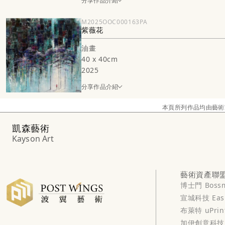
分享作品介紹
M2025OOC000163PA
紫薇花
油畫
40 x 40cm
2025
分享作品介紹
本頁所列作品均由藝術
凱森藝術
Kayson Art
藝術資產聯
博士門 Boss
宣城科技 Easi
布萊特 uPrin
加伊創意科技 