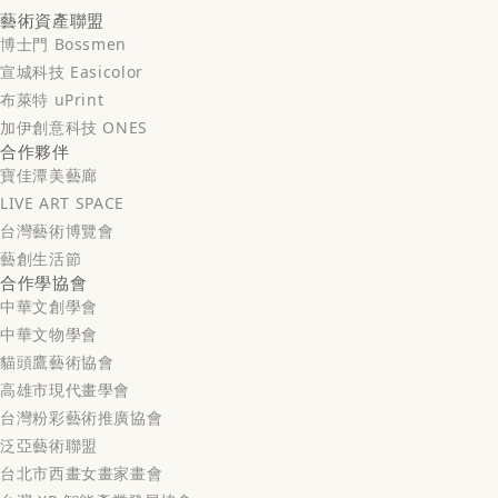
藝術資產聯盟
博士門 Bossmen
宣城科技 Easicolor
布萊特 uPrint
加伊創意科技 ONES
合作夥伴
寶佳潭美藝廊
LIVE ART SPACE
台灣藝術博覽會
藝創生活節
合作學協會
中華文創學會
中華文物學會
貓頭鷹藝術協會
高雄市現代畫學會
台灣粉彩藝術推廣協會
泛亞藝術聯盟
台北市西畫女畫家畫會