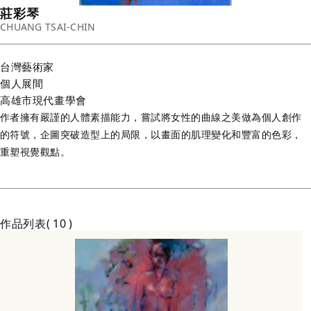
莊彩琴
CHUANG TSAI-CHIN
台灣
藝術家
個人展間
高雄市現代畫學會
作者擁有嚴謹的人體素描能力，嘗試將女性的曲線之美做為個人創作
的符號，企圖突破造型上的局限，以畫面的肌理變化和豐富的色彩，
重塑視覺觀點。
作品列表
10