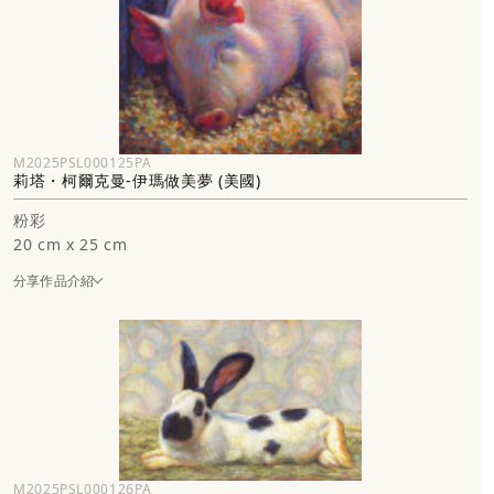
M2025PSL000125PA
莉塔・柯爾克曼-伊瑪做美夢 (美國)
粉彩
20 cm x 25 cm
分享作品介紹
M2025PSL000126PA