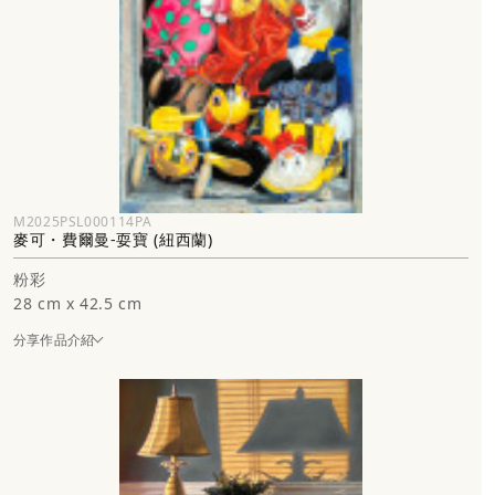
M2025PSL000114PA
麥可・費爾曼-耍寶 (紐西蘭)
粉彩
28 cm x 42.5 cm
分享作品介紹