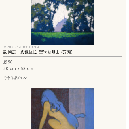
M2025PSL000107PA
謝爾蓋・皮也提拉-聖米歇爾山 (芬蘭)
粉彩
50 cm x 53 cm
分享作品介紹