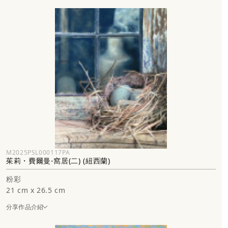
M2025PSL000117PA
茱莉・費爾曼-窩居(二) (紐西蘭)
粉彩
21 cm x 26.5 cm
分享作品介紹