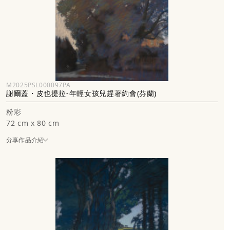
M2025PSL000097PA
謝爾蓋・皮也提拉-年輕女孩兒趕著約會(芬蘭)
粉彩
72 cm x 80 cm
分享作品介紹