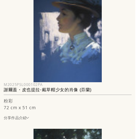
M2025PSL000102PA
謝爾蓋・皮也提拉-戴草帽少女的肖像 (芬蘭)
粉彩
72 cm x 51 cm
分享作品介紹