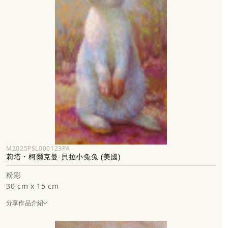
M2025PSL000123PA
莉塔・柯爾克曼-貝拉小兔兔 (美國)
粉彩
30 cm x 15 cm
分享作品介紹