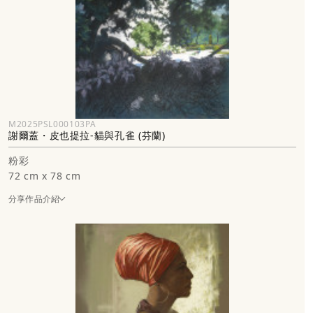
M2025PSL000103PA
謝爾蓋・皮也提拉-貓與孔雀 (芬蘭)
粉彩
72 cm x 78 cm
分享作品介紹