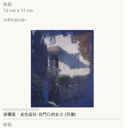
粉彩
72 cm x 77 cm
分享作品介紹
M2025PSL000100PA
謝爾蓋・皮也提拉-在門口的女士 (芬蘭)
粉彩