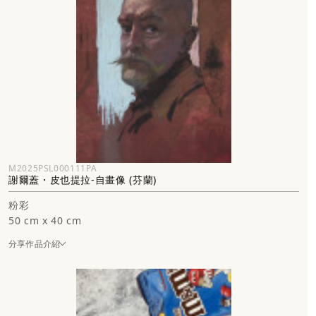
M2025PSL000111PA
謝爾蓋・皮也提拉-自畫像 (芬蘭)
粉彩
50 cm x 40 cm
分享作品介紹