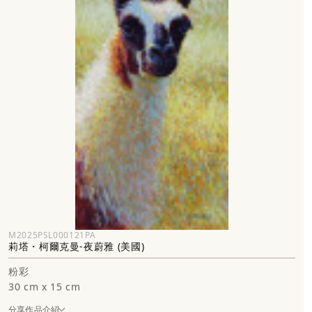
M2025PSL000121PA
莉塔・柯爾克曼-夜蔚雅 (美國)
粉彩
30 cm x 15 cm
分享作品介紹