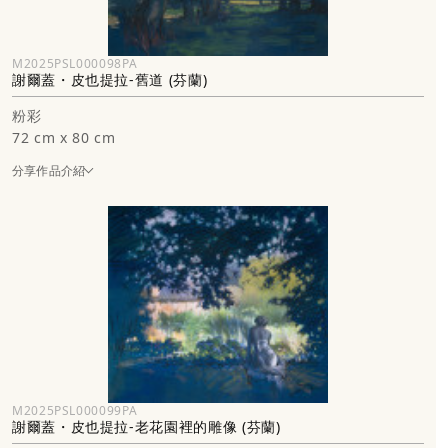
M2025PSL000098PA
謝爾蓋・皮也提拉-舊道 (芬蘭)
粉彩
72 cm x 80 cm
分享作品介紹
M2025PSL000099PA
謝爾蓋・皮也提拉-老花園裡的雕像 (芬蘭)