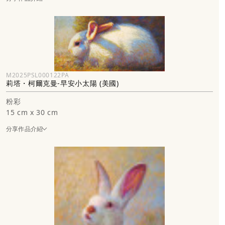
M2025PSL000122PA
莉塔・柯爾克曼-早安小太陽 (美國)
粉彩
15 cm x 30 cm
分享作品介紹