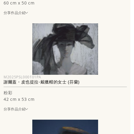
60 cm x 50 cm
分享作品介紹
M2025PSL000101PA
謝爾蓋・皮也提拉-戴獵帽的女士 (芬蘭)
粉彩
42 cm x 53 cm
分享作品介紹