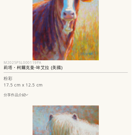
M2025PSL000119PA
莉塔・柯爾克曼-哞艾拉 (美國)
粉彩
17.5 cm x 12.5 cm
分享作品介紹