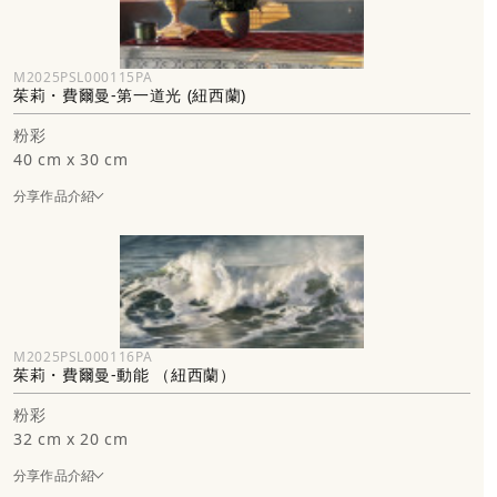
M2025PSL000115PA
茱莉・費爾曼-第一道光 (紐西蘭)
粉彩
40 cm x 30 cm
分享作品介紹
M2025PSL000116PA
茱莉・費爾曼-動能 （紐西蘭）
粉彩
32 cm x 20 cm
分享作品介紹