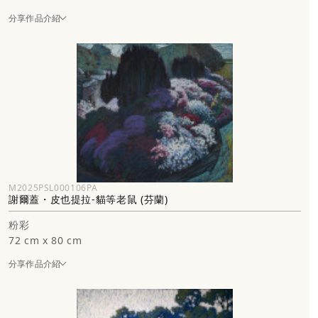
分享作品介紹
M2025PSL000106PA
謝爾蓋・皮也提拉-貓等老鼠 (芬蘭)
粉彩
72 cm x 80 cm
分享作品介紹