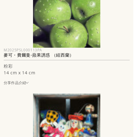
M2025PSL000113PA
麥可・費爾曼-蘋果誘惑 （紐西蘭）
粉彩
14 cm x 14 cm
分享作品介紹