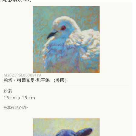
M2025PSL000091PA
莉塔・柯爾克曼-和平鴿 （美國）
粉彩
15 cm x 15 cm
分享作品介紹