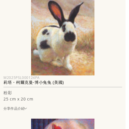
M2025PSL000124PA
莉塔・柯爾克曼-博小兔兔 (美國)
粉彩
25 cm x 20 cm
分享作品介紹