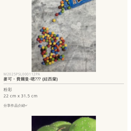
M2025PSL000112PA
麥可・費爾曼-嗯??? (紐西蘭)
粉彩
22 cm x 31.5 cm
分享作品介紹