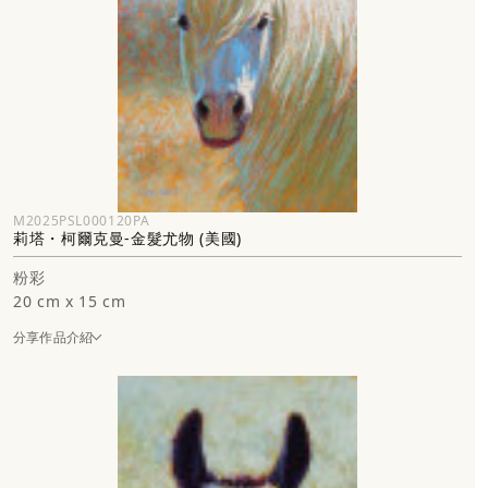
M2025PSL000120PA
莉塔・柯爾克曼-金髮尤物 (美國)
粉彩
20 cm x 15 cm
分享作品介紹