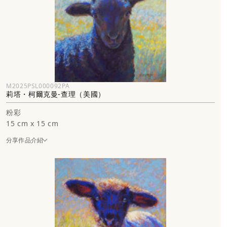
M2025PSL000092PA
莉塔・柯爾克曼-查理（美國）
粉彩
15 cm x 15 cm
分享作品介紹