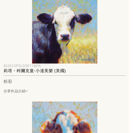
M2025PSL000118PA
莉塔・柯爾克曼-小達美樂 (美國)
粉彩
分享作品介紹