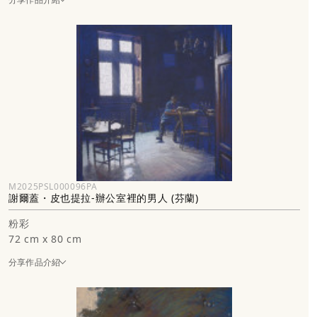
M2025PSL000096PA
謝爾蓋・皮也提拉-辦公室裡的男人 (芬蘭)
粉彩
72 cm x 80 cm
分享作品介紹