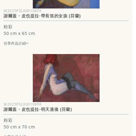
M2025PSL000108PA
謝爾蓋・皮也提拉-帶長笛的女孩 (芬蘭)
粉彩
50 cm x 65 cm
分享作品介紹
M2025PSL000109PA
謝爾蓋・皮也提拉-明天過後 (芬蘭)
粉彩
50 cm x 70 cm