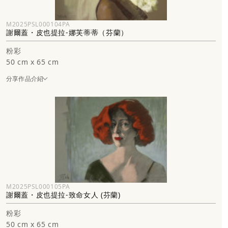
M2025PSL000104PA
謝爾蓋・皮也提拉-娜芙蒂蒂（芬蘭）
粉彩
50 cm x 65 cm
分享作品介紹
M2025PSL000105PA
謝爾蓋・皮也提拉-致命女人 (芬蘭)
粉彩
50 cm x 65 cm