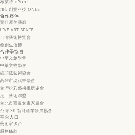
布萊特 uPrint
加伊創意科技 ONES
合作夥伴
寶佳潭美藝廊
LIVE ART SPACE
台灣藝術博覽會
藝創生活節
合作學協會
中華文創學會
中華文物學會
貓頭鷹藝術協會
高雄市現代畫學會
台灣粉彩藝術推廣協會
泛亞藝術聯盟
台北市西畫女畫家畫會
台灣 XR 智能產業發展協會
平台入口
藝術家後台
服務條款