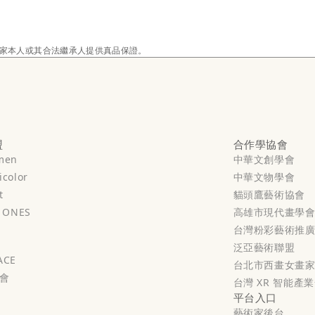
家本人或其合法繼承人提供真品保證。
盟
合作學協會
men
中華文創學會
color
中華文物學會
t
貓頭鷹藝術協會
ONES
高雄市現代畫學
台灣粉彩藝術推
泛亞藝術聯盟
ACE
台北市西畫女畫
會
台灣 XR 智能產
平台入口
藝術家後台