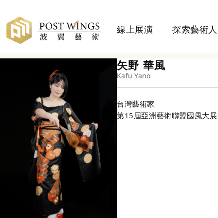
線上展演
探索藝術人
矢野 華風
Kafu Yano
台灣
藝術家
第15屆亞洲藝術聯盟國風大展