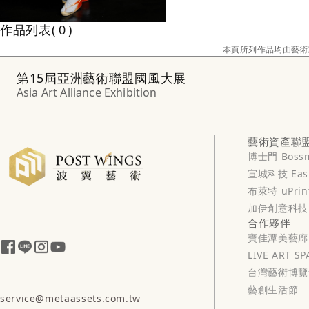
作品列表
0
本頁所列作品均由藝術
第15屆亞洲藝術聯盟國風大展
Asia Art Alliance Exhibition
藝術資產聯
博士門 Boss
宣城科技 Easi
布萊特 uPrin
加伊創意科技 
合作夥伴
寶佳潭美藝廊
LIVE ART SP
台灣藝術博覽
藝創生活節
service@metaassets.com.tw