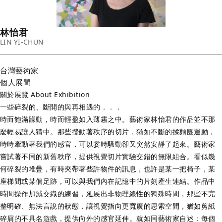
林怡君
LIN YI-CHUN
台灣
藝術家
個人展間
關於展覽 About Exhibition
一些碎裂的、斷開的與再相遇的．．．
時而飽滿躁動，時而輕盈如入薄霧之中。藝術家林怡君的作品並不那
麼輕易讓人猜中。那些攪動著秩序的切片，猶如不斷的揉麵團運動，
時時牽動著我們的感官，可以霎時騷動卻又突然安靜了起來。藝術家
嘗試著不同的新舊秩序，提供視覺切片實驗交錯的無限組合。看似幾
何碎裂的堆疊，有時夾帶著些許物件的訊息，也許是某一把椅子，某
座梯間或某個足跡，可以與我們內在記憶中的片刻產生連結。作品中
時間操作加減交織的練習，延展出非物理線性的獨殊時間，那些不完
整明確、無法言說的狀態，讓視覺指向更寬廣的思索空間，猶如剪紙
碎屑的不具名遊戲，提供向外的感官延伸。就如同藝術家自述：每個