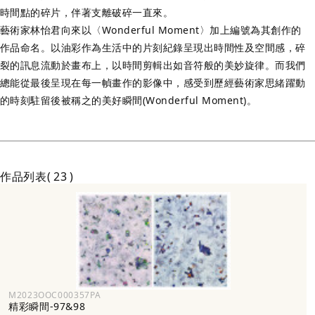
時間點的碎片，伴著支離破碎一直來。
藝術家林怡君向來以〈Wonderful Moment〉加上編號為其創作的
作品命名。以油彩作為生活中的片刻紀錄呈現出時間性及空間感，碎
裂的訊息流動於畫布上，以時間剪輯出如音符般的美妙旋律。而我們
總能從最後呈現在每一幀畫作的影像中，感受到歷經藝術家思緒躍動
的時刻駐留後被稱之的美好瞬間(Wonderful Moment)。
今天是個〈下時天〉。藝術家這麼說起。
作品列表
23
M2023OOC000357PA
精彩瞬間-97&98