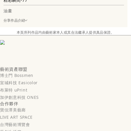
精彩瞬間-77
油畫
分享作品介紹
本頁所列作品均由藝術家本人或其合法繼承人提供真品保證。
藝術資產聯盟
博士門 Bossmen
宣城科技 Easicolor
布萊特 uPrint
加伊創意科技 ONES
合作夥伴
寶佳潭美藝廊
LIVE ART SPACE
台灣藝術博覽會